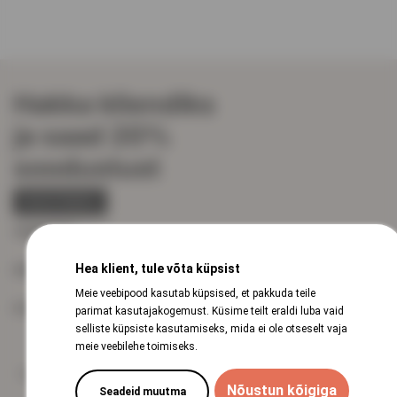
Hakka kliendiks
ja saad 20%
soodustust
REGISTREERU
VEINISÕBER
Hea klient, tule võta küpsist
KIIRVIITED
Meie veebipood kasutab küpsised, et pakkuda teile
KLIENDITUGI
parimat kasutajakogemust. Küsime teilt eraldi luba vaid
selliste küpsiste kasutamiseks, mida ei ole otseselt vaja
meie veebilehe toimiseks.
Tähelepanu! Tegemist on alkoholiga. Alkohol võib kahjustada teie tervist.
Nõustun kõigiga
Seadeid muutma