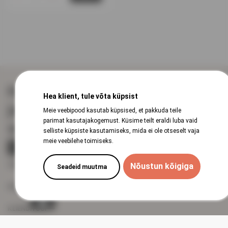
Hakka kliendiks
Hea klient, tule võta küpsist
ja saad 20%
Meie veebipood kasutab küpsised, et pakkuda teile
parimat kasutajakogemust. Küsime teilt eraldi luba vaid
soodustust
selliste küpsiste kasutamiseks, mida ei ole otseselt vaja
meie veebilehe toimiseks.
REGISTREERU
VEINISÕBER
Nõustun kõigiga
Seadeid muutma
KIIRVIITED
KLIENDITUGI