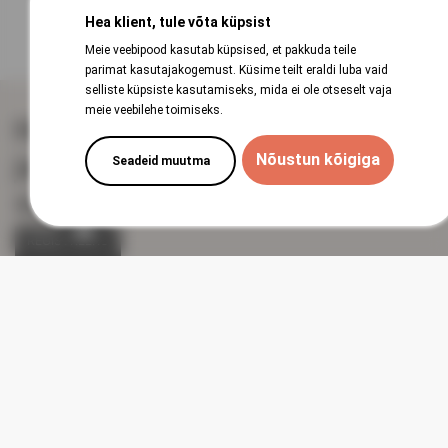
Hea klient, tule võta küpsist
Meie veebipood kasutab küpsised, et pakkuda teile
parimat kasutajakogemust. Küsime teilt eraldi luba vaid
selliste küpsiste kasutamiseks, mida ei ole otseselt vaja
meie veebilehe toimiseks.
Hakka kliendiks
ja saad 20%
Nõustun kõigiga
Seadeid muutma
soodustust
REGISTREERU
VEINISÕBER
KIIRVIITED
KLIENDITUGI
Tähelepanu! Tegemist on alkoholiga. Alkohol võib kahjustada teie tervist.