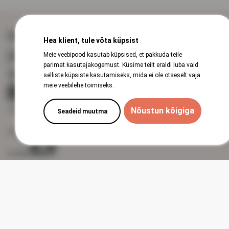
Hakka kliendiks
Hea klient, tule võta küpsist
ja saad 20%
Meie veebipood kasutab küpsised, et pakkuda teile
parimat kasutajakogemust. Küsime teilt eraldi luba vaid
soodustust
selliste küpsiste kasutamiseks, mida ei ole otseselt vaja
meie veebilehe toimiseks.
REGISTREERU
VEINISÕBER
Nõustun kõigiga
Seadeid muutma
KIIRVIITED
KLIENDITUGI
Tähelepanu! Tegemist on alkoholiga. Alkohol võib kahjustada teie tervist.