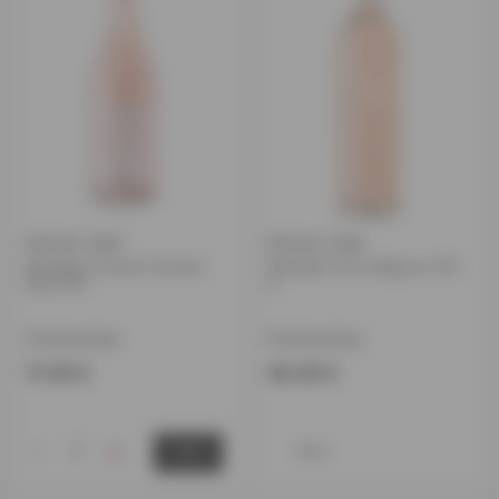
ROOSA VEIN
ROOSA VEIN
Mirabeau Forever Summer
Mirabeau Pure Magnum 150
Rose IGP
cl
Prantsusmaa
Prantsusmaa
17.00 €
58.00 €
-
+
View
OSTA