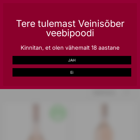
Püsikliendile kõik tooted -20%, kiire tarne üle Eesti, lai valik kingitusi ja veinikaste
erihinnaga!
LOO KONTO
Tere tulemast Veinisõber
veebipoodi
0
Kinnitan, et olen vähemalt 18 aastane
Avalehele
Alkohol
Vein
Roosa vein
Grenache
JAH
Grenache
Ei
Asjakohasus
4