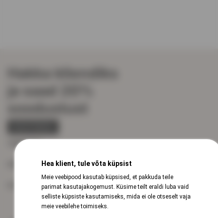
Hakka kliendiks
ja saad 20%
soodustust
REGISTREERU
VEINISÕBER
Hea klient, tule võta küpsist
KIIRVIITED
Meie veebipood kasutab küpsised, et pakkuda teile
KLIENDITUGI
parimat kasutajakogemust. Küsime teilt eraldi luba vaid
selliste küpsiste kasutamiseks, mida ei ole otseselt vaja
meie veebilehe toimiseks.