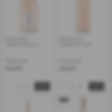
ROOSA VEIN
ROOSA VEIN
Mirabeau Etoile Rose
Mirabeau Pure Rose
Prantsusmaa
Prantsusmaa
29.00 €
26.00 €
-
+
-
+
OSTA
OSTA
Otsas