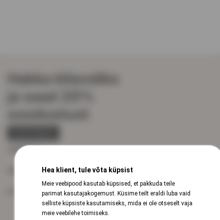
Hakka kliendiks
ja saad 20%
soodustust
REGISTREERU
VEINISÕBER
Hea klient, tule võta küpsist
KIIRVIITED
Meie veebipood kasutab küpsised, et pakkuda teile
KLIENDITUGI
parimat kasutajakogemust. Küsime teilt eraldi luba vaid
selliste küpsiste kasutamiseks, mida ei ole otseselt vaja
meie veebilehe toimiseks.