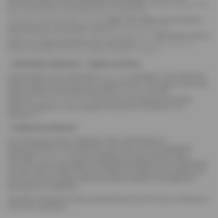
parimaid punaseid veine järgmistest veinimajadest:
Bodegas Muga
,
Emilio
Moro
,
Famille Quiot
,
Mastroberardino
,
Pratello
,
San
Leonardo
,
Simonsig
,
Vietti
,
Tinazzi
. Valget veini otsides leiad Veinisõbra
poest järgmiste veinimajadest valikud:
Simonsig
,
Cattin
,
De
Stefani
,
Fournier
,
Granbazan
,
Inama
,
Karl May
,
Türk
. Vahuveinide valikust
leiad muu-hulgas järgmised tuntud veinimajad:
Simonsig
,
Cattin
,
De
Stefani
,
Masottina
,
De Sousa
,
Nadal
,
Roebuck
,
Tribault
.
•
Veinikoolitus kingituseks - kingitus kui elamus
Eriline kingitus on ka veinikoolitus
Chin Chin
veinibaaris. Tule naudi koos
seltskonnaga või tee eriline kink veinigurmaanile. Võid valida ja kohe osta
sobiva koolituse meie degustatsioonide
kalendrist
või võtta
ühendust
info@veinisober.ee
, et luua enda või kingisaaja maitsetele
vastav veinielamus. Hea meelega võõrustame ka eraüritusi. Loe
lähemalt
SIIT
.
•
Kingituseks kinkekaart
Kui Sa pole päris tuttav kingisaaja maitse-eelistustega või
kinkekomplektide valik võtab silme eest kirjuks, siis vali kingituseks
Veinisõber
kinkekaart
. Nii saab kingisaaja ise enda maitsele sobiva
veinivaliku teha ja Veinisõber esinduspoodi külastades oma veinieelistuse
ise kokku panna. Valikut aitavad muidugi teha kogenud sommeljeed, kes
oskavad veine soovitada vastavalt soovija maitsele nii sünnipäevaks,
pulmadeks kui argiõhtuks.
Veinisõbra kinkekaarte saab kasutada Kalaranna 8/11 asuvas veinipoes ja
Chin Chin veinibaaris.