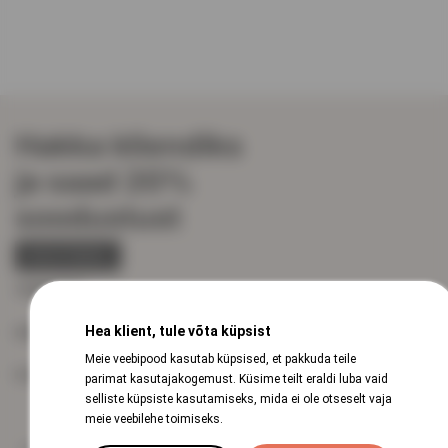
Hakka kliendiks
ja saad 20%
soodustust
REGISTREERU
VEINISÕBER
Hea klient, tule võta küpsist
KIIRVIITED
Meie veebipood kasutab küpsised, et pakkuda teile
KLIENDITUGI
parimat kasutajakogemust. Küsime teilt eraldi luba vaid
selliste küpsiste kasutamiseks, mida ei ole otseselt vaja
meie veebilehe toimiseks.