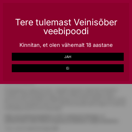
Püsikliendile kõik tooted -20%, kiire tarne üle Eesti, lai valik kingitusi ja veinikaste
erihinnaga!
LOO KONTO
Tere tulemast Veinisõber
veebipoodi
0
Kinnitan, et olen vähemalt 18 aastane
Avalehele
Alkohol
Muud tooted
Kingitused
JAH
Kingitused
Ei
Head Veinisõbrad!
Pühadeaeg on jagamise aeg – soojade hetkede, südamlike sõnade ja
hoolikalt valitud kingituste aeg. Oleme selleks jõuluhooajaks kokku
pannud erilise Veinisõbra kingikataloogi, kust leiad hoolikalt valitud veinid
ja gurmee maitseelamused, mis sobivad suurepäraselt kingiks nii sõbrale,
koostööpartnerile kui ka iseendale.
Kõik meie kinkekomplektid on 20% soodsama hinnaga, et
pühaderõõmu oleks lihtsam jagada ja kinkimine veelgi meeldivam.
Tutvu meie kingikataloogiga
siin.