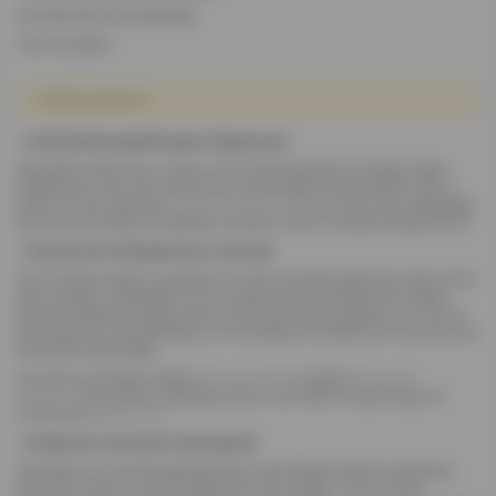
Veinisõbralikku pühadeaega!
Teie Veinisõber
Tooted puuduvad.
•
Veini kinkekomplektid igaks tähtpäevaks
Veinisõber pakub suurt valikut veini kinkekomplekte ja kingitusi igaks
tähtpäevaks. Vali mõni silmatorkava pakendiga kinkekomplekt meie e-
poest või võta ühendust
info@veinisober.ee
, et luua meie sommeljeedega
just enda soovidele ja kingisaaja maitsele vastav kvaliteetveiniga ärikink.
•
Populaarsed ärikingitused ja veinivalik
Veini kinkekomplekt on populaarne valik ärikinkide tegemisel, olles samal
ajal nii pidulik, meeldejääv kui ka vajadusel personaliseeritud kingitus.
Kinkekomplektide hulgas leidub nii gurmee kinkekomplekte, kus vein on
paaritatud gurmeetoodetega, kui ka soliidseid kvaliteetveine silmatorkava
esindusliku pakendiga.
Soovitame ärikingiks näiteks
Braastad VSOP
konjakit,
Borgo del
Mandorlo
silmatorkava etiketiga punast veini Botter kaubamärgil või
mõnd head
dessertveini
.
•
Kingitused erinevatelt veinimajadelt
Veinisõber on mitmete legendaarsete veinimajade ametlik maaletooja.
Saad olla kindel, et saad kvaliteetveini otse tootjalt. Toome maale