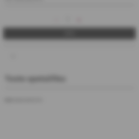
-
+
OSTA
Toote spetsiifika
EAN
3364048105750