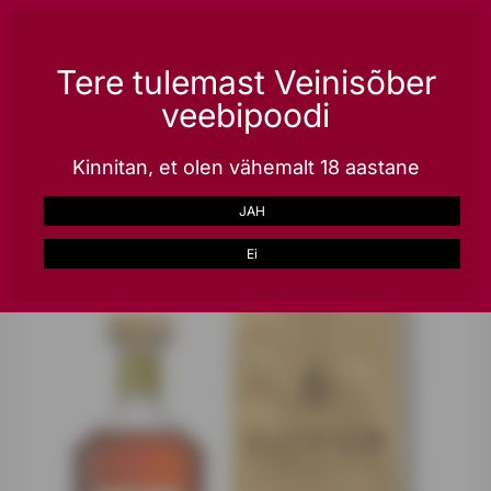
Püsikliendile kõik tooted -20%, kiire tarne üle Eesti, lai valik kingitusi ja veinikaste
erihinnaga!
LOO KONTO
Tere tulemast Veinisõber
veebipoodi
0
Kinnitan, et olen vähemalt 18 aastane
Avalehele
Alkohol
Muud tooted
Kange alkohol
JAH
Braastad Chateau de Triac Reserve de la Famille
EELMINE
JÄRGMINE
Cognac
Ei