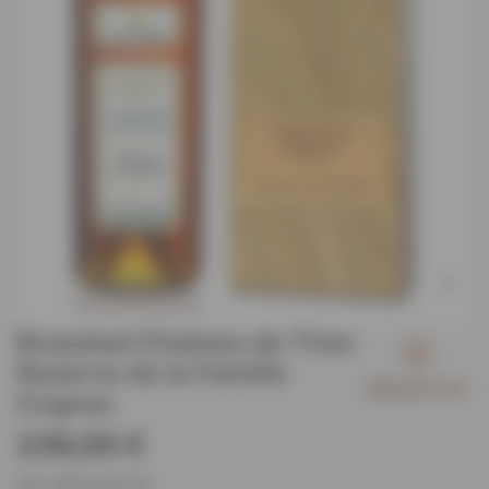
Braastad Chateau de Triac
Reserve de la Famille
Cognac
239,00 €
EAN: 3364048105750