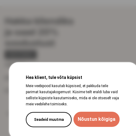
Hakka kliendiks
ja saad 20%
soodustust
REGISTREERU
VEINISÕBER
Hea klient, tule võta küpsist
KIIRVIITED
Meie veebipood kasutab küpsised, et pakkuda teile
KLIENDITUGI
parimat kasutajakogemust. Küsime teilt eraldi luba vaid
selliste küpsiste kasutamiseks, mida ei ole otseselt vaja
meie veebilehe toimiseks.
Tähelepanu! Tegemist on alkoholiga. Alkohol võib kahjustada teie tervist.
Nõustun kõigiga
Seadeid muutma