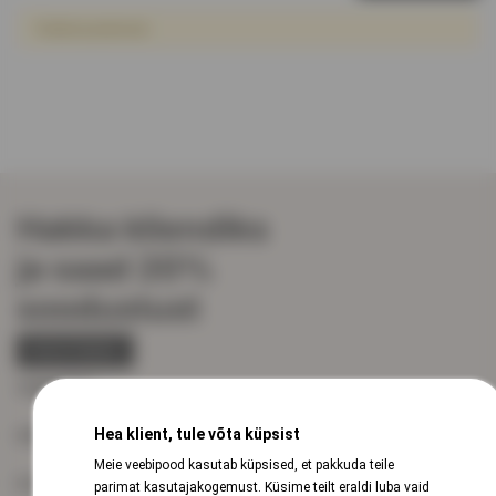
Tooted puuduvad.
Hakka kliendiks
ja saad 20%
soodustust
REGISTREERU
VEINISÕBER
Hea klient, tule võta küpsist
KIIRVIITED
Meie veebipood kasutab küpsised, et pakkuda teile
KLIENDITUGI
parimat kasutajakogemust. Küsime teilt eraldi luba vaid