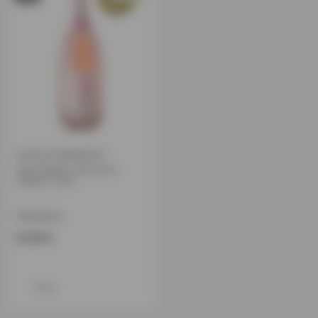
CAVA/CORPINNAT
Vega Medien Rose Brut
Organic Cava
Hispaania
6.50 €
View