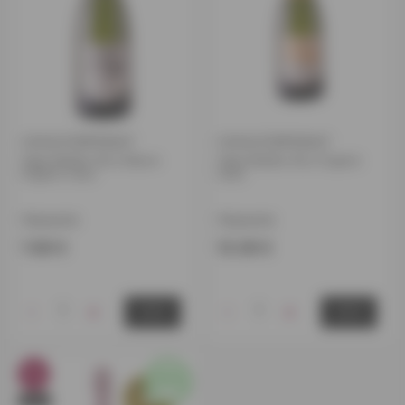
CAVA/CORPINNAT
CAVA/CORPINNAT
Vega Medien Brut Nature
Vega Medien Brut Organic
Organic Cava
Cava
Hispaania
Hispaania
7.80 €
13.00 €
-
+
-
+
OSTA
OSTA
%
Otsas