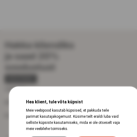
Hakka kliendiks
ja saad 20%
soodustust
REGISTREERU
VEINISÕBER
Hea klient, tule võta küpsist
KIIRVIITED
Meie veebipood kasutab küpsised, et pakkuda teile
KLIENDITUGI
parimat kasutajakogemust. Küsime teilt eraldi luba vaid
selliste küpsiste kasutamiseks, mida ei ole otseselt vaja
meie veebilehe toimiseks.